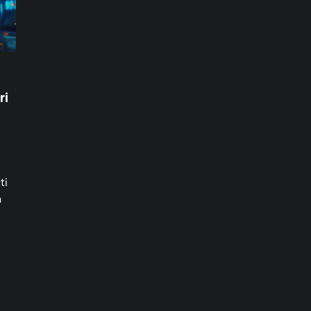
ri
ti
n