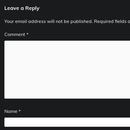
Leave a Reply
Your email address will not be published.
Required fields
Comment
*
Name
*