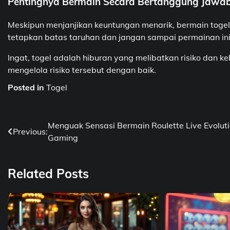
Pentingnya Bermain Secara Bertanggung Jawa
Meskipun menjanjikan keuntungan menarik, bermain togel
tetapkan batas taruhan dan jangan sampai permainan in
Ingat, togel adalah hiburan yang melibatkan risiko dan
mengelola risiko tersebut dengan baik.
Posted in
Togel
Post
Menguak Sensasi Bermain Roulette Live Evolut
Previous:
Gaming
navigation
Related Posts