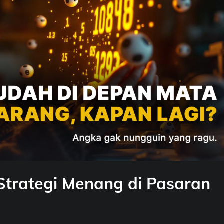
Strategi Menang di Pasaran