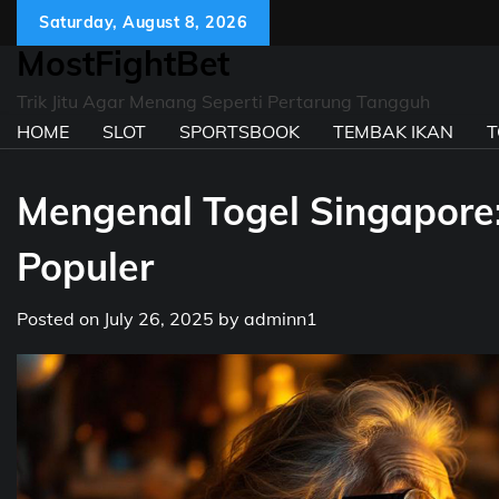
Skip
Saturday, August 8, 2026
to
MostFightBet
content
Trik Jitu Agar Menang Seperti Pertarung Tangguh
HOME
SLOT
SPORTSBOOK
TEMBAK IKAN
T
Mengenal Togel Singapore:
Populer
Posted on
July 26, 2025
by
adminn1