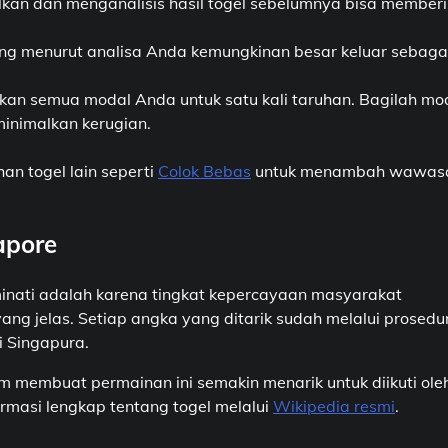
an dan menganalisis hasil togel sebelumnya bisa memberi
ang menurut analisa Anda kemungkinan besar keluar sebaga
an semua modal Anda untuk satu kali taruhan. Bagilah mo
inimalkan kerugian.
an togel lain seperti
Colok Bebas
untuk menambah wawas
apore
minati adalah karena tingkat kepercayaan masyarakat
ang jelas. Setiap angka yang ditarik sudah melalui prosedu
i Singapura.
am membuat permainan ini semakin menarik untuk diikuti ole
rmasi lengkap tentang togel melalui
Wikipedia resmi
.