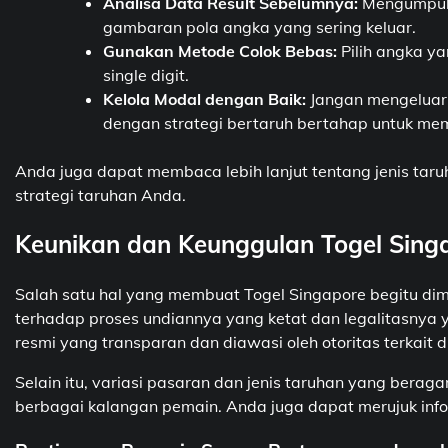
Analisa Data Result Sebelumnya:
Mengumpulk
gambaran pola angka yang sering keluar.
Gunakan Metode Colok Bebas:
Pilih angka y
single digit.
Kelola Modal dengan Baik:
Jangan mengeluark
dengan strategi bertaruh bertahap untuk mem
Anda juga dapat membaca lebih lanjut tentang jenis taruh
strategi taruhan Anda.
Keunikan dan Keunggulan Togel Sing
Salah satu hal yang membuat Togel Singapore begitu di
terhadap proses undiannya yang ketat dan legalitasnya y
resmi yang transparan dan diawasi oleh otoritas terkait d
Selain itu, variasi pasaran dan jenis taruhan yang berag
berbagai kalangan pemain. Anda juga dapat merujuk info