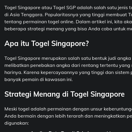
Togel Singapore atau Togel SGP adalah salah satu jenis
di Asia Tenggara. Popularitasnya yang tinggi membuat To
tentang permainan togel online. Dalam artikel ini, kita
beberapa strategi menang yang bisa Anda coba untuk m
Apa itu Togel Singapore?
Togel Singapore merupakan salah satu bentuk judi angka 
melibatkan penebakan angka dari rentang tertentu yang
harinya. Karena kepercayaannya yang tinggi dan sistem pe
banyak pemain di kawasan ini.
Strategi Menang di Togel Singapore
Meski togel adalah permainan dengan unsur keberuntun
Anda bermain dengan lebih terarah dan meningkatkan p
digunakan: