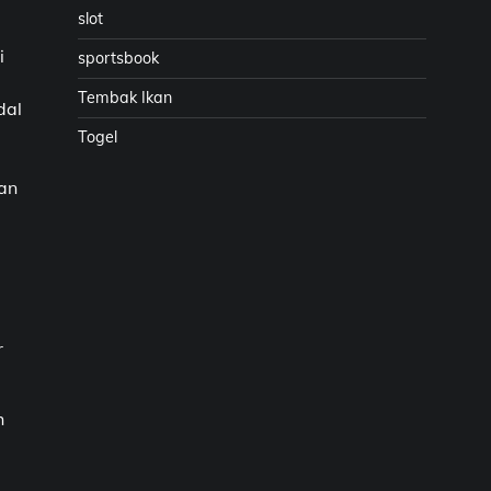
slot
i
sportsbook
Tembak Ikan
dal
Togel
an
r
h