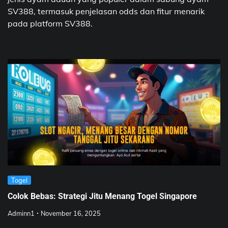
SV388, termasuk penjelasan odds dan fitur menarik
pada platform SV388.
Togel
Colok Bebas: Strategi Jitu Menang Togel Singapore
Adminn1
November 16, 2025