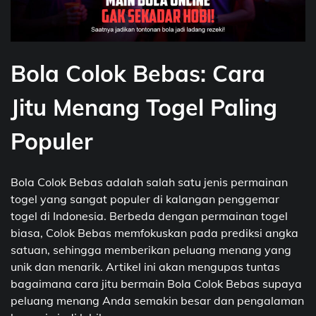
Bola Colok Bebas: Cara
Jitu Menang Togel Paling
Populer
Bola Colok Bebas adalah salah satu jenis permainan
togel yang sangat populer di kalangan penggemar
togel di Indonesia. Berbeda dengan permainan togel
biasa, Colok Bebas memfokuskan pada prediksi angka
satuan, sehingga memberikan peluang menang yang
unik dan menarik. Artikel ini akan mengupas tuntas
bagaimana cara jitu bermain Bola Colok Bebas supaya
peluang menang Anda semakin besar dan pengalaman