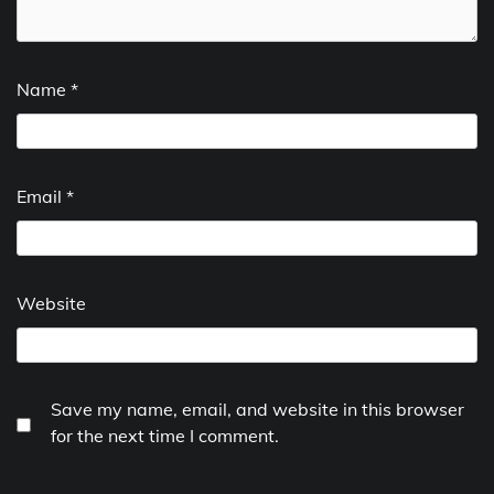
Name
*
Email
*
Website
Save my name, email, and website in this browser
for the next time I comment.