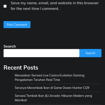
Save my name, email, and website in this browser
for the next time I comment.
Search
Search
Recent Posts
Merasakan Sensasi Live Casino Evolution Gaming:
Pengalaman Taruhan Real Time
Serunya Menembak Ikan di Game Ocean Hunter CQ9
Sensasi Tembak Ikan JILI Arcade: Hiburan Modern yang
Memikat