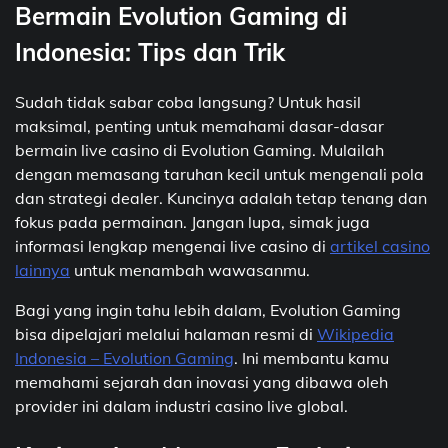
Bermain Evolution Gaming di
Indonesia: Tips dan Trik
Sudah tidak sabar coba langsung? Untuk hasil
maksimal, penting untuk memahami dasar-dasar
bermain live casino di Evolution Gaming. Mulailah
dengan memasang taruhan kecil untuk mengenali pola
dan strategi dealer. Kuncinya adalah tetap tenang dan
fokus pada permainan. Jangan lupa, simak juga
informasi lengkap mengenai live casino di
artikel casino
lainnya
untuk menambah wawasanmu.
Bagi yang ingin tahu lebih dalam, Evolution Gaming
bisa dipelajari melalui halaman resmi di
Wikipedia
Indonesia – Evolution Gaming
. Ini membantu kamu
memahami sejarah dan inovasi yang dibawa oleh
provider ini dalam industri casino live global.