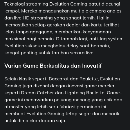
Teknologi streaming Evolution Gaming patut diacungi
jempol. Mereka menggunakan multiple camera angles
dan live HD streaming yang sangat jernih. Hal ini
memastikan setiap gerakan dealer dan kartu terlihat
jelas tanpa gangguan, memberikan kenyamanan
maksimal bagi pemain. Ditambah lagi, anti-lag system
Evolution sukses menghalau delay saat bermain,
sangat penting untuk taruhan secara live.
Varian Game Berkualitas dan Inovatif
Selain klasik seperti Baccarat dan Roulette, Evolution
Gaming juga dikenal dengan inovasi game mereka
seperti Dream Catcher dan Lightning Roulette. Game-
game ini menawarkan peluang menang yang unik dan
atmosfer yang lebih seru. Variasi permainan ini
membuat Evolution Gaming tetap segar dan menarik
untuk dimainkan kapan saja.