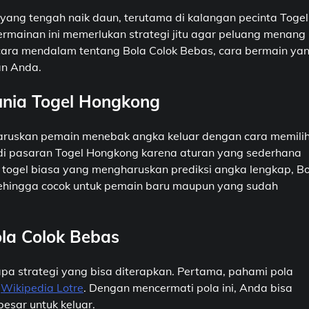
yang tengah naik daun, terutama di kalangan pecinta Togel
mainan ini memerlukan strategi jitu agar peluang menang
ecara mendalam tentang Bola Colok Bebas, cara bermain ya
an Anda.
unia Togel Hongkong
haruskan pemain menebak angka keluar dengan cara memili
r di pasaran Togel Hongkong karena aturan yang sederhana
s togel biasa yang mengharuskan prediksi angka lengkap, B
sehingga cocok untuk pemain baru maupun yang sudah
la Colok Bebas
pa strategi yang bisa diterapkan. Pertama, pahami pola
h
Wikipedia Lotre
. Dengan mencermati pola ini, Anda bisa
sar untuk keluar.