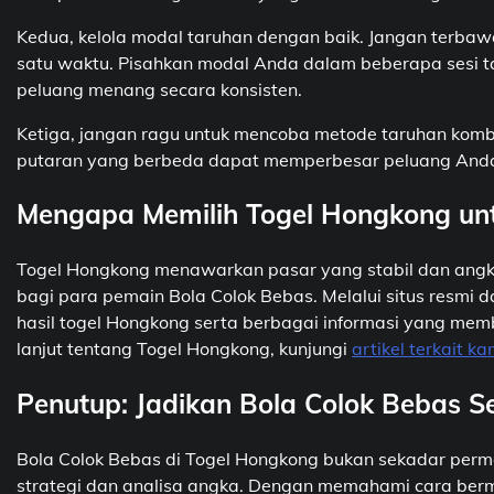
Kedua, kelola modal taruhan dengan baik. Jangan terba
satu waktu. Pisahkan modal Anda dalam beberapa sesi t
peluang menang secara konsisten.
Ketiga, jangan ragu untuk mencoba metode taruhan kom
putaran yang berbeda dapat memperbesar peluang Anda 
Mengapa Memilih Togel Hongkong unt
Togel Hongkong menawarkan pasar yang stabil dan angka 
bagi para pemain Bola Colok Bebas. Melalui situs resm
hasil togel Hongkong serta berbagai informasi yang me
lanjut tentang Togel Hongkong, kunjungi
artikel terkait k
Penutup: Jadikan Bola Colok Bebas S
Bola Colok Bebas di Togel Hongkong bukan sekadar perm
strategi dan analisa angka. Dengan memahami cara berm