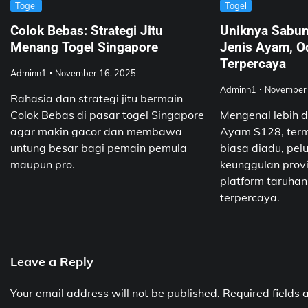
Togel
Togel
Colok Bebas: Strategi Jitu
Uniknya Sabu
Menang Togel Singapore
Jenis Ayam, O
Terpercaya
Adminn1
November 16, 2025
Adminn1
November 
Rahasia dan strategi jitu bermain
Colok Bebas di pasar togel Singapore
Mengenal lebih 
agar makin gacor dan membawa
Ayam S128, term
untung besar bagi pemain pemula
biasa diadu, pel
maupun pro.
keunggulan prov
platform taruha
terpercaya.
Leave a Reply
Your email address will not be published.
Required fields