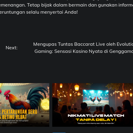
emenangan. Tetap bijak dalam bermain dan gunakan inform
runtungan selalu menyertai Anda!
Mengupas Tuntas Baccarat Live oleh Evoluti
Next:
Gaming: Sensasi Kasino Nyata di Genggam