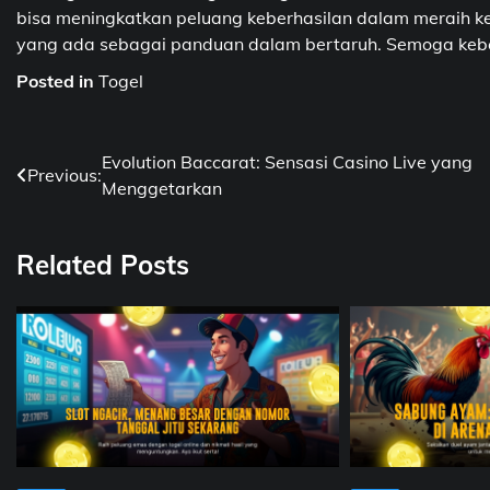
bisa meningkatkan peluang keberhasilan dalam meraih k
yang ada sebagai panduan dalam bertaruh. Semoga kebe
Posted in
Togel
Post
Evolution Baccarat: Sensasi Casino Live yang
Previous:
Menggetarkan
navigation
Related Posts