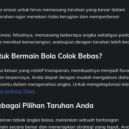
wa emosi untuk terus memasang taruhan yang besar dalam
aruhan agar menekan risiko kerugian dan memperbesar
binasi. Misalnya, memasang beberapa angka sekaligus pad
merebut kemenangan, walaupun dengan taruhan lebih keci
uk Bermain Bola Colok Bebas?
keluar yang relatif transparan, membuatnya menjadi favor
i dan terpercaya, Anda dapat dengan mudah mengakses data
mbantu dalam menganalisa angka. Untuk mengeksplorasi leb
ami tentang Togel
.
ebagai Pilihan Taruhan Anda
ainan tebak angka biasa, melainkan sebuah tantangan
ain secara benar dan menerapkan strategi yang tepat, An