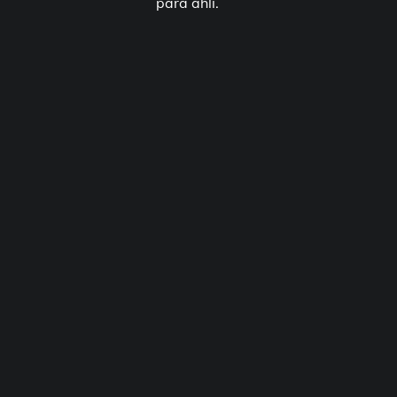
para ahli.