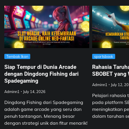
Tembak Ikan
sportsbook
Siap Tempur di Dunia Arcade
Rahasia Taruha
dengan Dingdong Fishing dari
SBOBET yang 
Spadegaming
Adminn1
July 12, 2
Adminn1
July 14, 2026
Pelajari rahasia 
Dingdong Fishing dari Spadegaming
pada platform 
adalah game arcade yang seru dan
meningkatkan p
penuh tantangan. Menang besar
dalam taruhan s
dengan strategi unik dan fitur menarik!