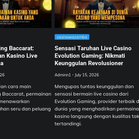
casinowazamba
ng Baccarat:
Sensasi Taruhan Live Casino
an Kasino Live
Evolution Gaming: Nikmati
a
Keunggulan Revolusioner
026
Adminn1
July 15, 2026
dan cara main
Mengupas tuntas keunggulan dan
g Baccarat, permainan
sensasi bermain live casino dari
g menawarkan
Evolution Gaming, provider terbaik d
han seru dan peluang
dunia yang menghadirkan permain
kasino langsung dengan kualitas ta
tertandingi.