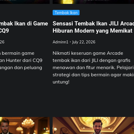
Tembak Ikan
mbak Ikan di Game
Sensasi Tembak Ikan JILI Arca
 CQ9
Hiburan Modern yang Memikat
026
Adminn1
July 22, 2026
n bermain game
Nikmati keseruan game Arcade
an Hunter dari CQ9
tembak ikan dari JILI dengan grafis
angan dan peluang
menawan dan fitur menarik. Pelajari
strategi dan tips bermain agar maki
untung!