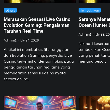
Others
Tembak Ikan
Merasakan Sensasi Live Casino
Serunya Mene
Evolution Gaming: Pengalaman
Ocean Hunter
Taruhan Real Time
Adminn1
July 23, 2
Adminn1
July 24, 2026
Nikmati keserua
Artikel ini membahas fitur unggulan
tembak ikan Oce
dari Evolution Gaming, penyedia Live
yang penuh tant
Casino terkemuka, dengan fokus pada
menang besar.
pengalaman taruhan real time yang
memberikan sensasi kasino nyata
secara online.