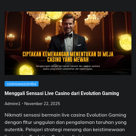
casinowazamba
Menggali Sensasi Live Casino dari Evolution Gaming
Adminn1
November 22, 2025
Nikmati sensasi bermain live casino Evolution Gaming
dengan fitur unggulan dan pengalaman taruhan yang
autentik. Pelajari strategi menang dan keistimewaan