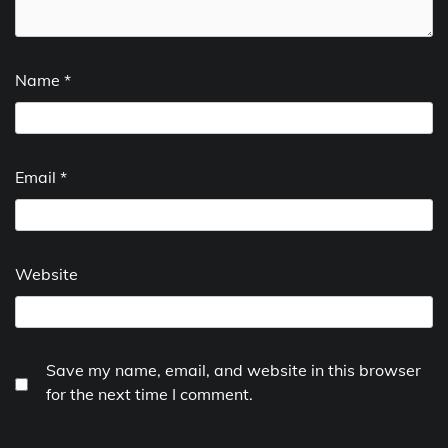
Name
*
Email
*
Website
Save my name, email, and website in this browser
for the next time I comment.