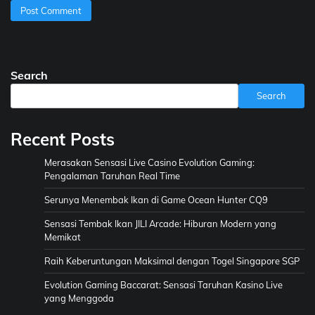
Search
Search
Recent Posts
Merasakan Sensasi Live Casino Evolution Gaming:
Pengalaman Taruhan Real Time
Serunya Menembak Ikan di Game Ocean Hunter CQ9
Sensasi Tembak Ikan JILI Arcade: Hiburan Modern yang
Memikat
Raih Keberuntungan Maksimal dengan Togel Singapore SGP
Evolution Gaming Baccarat: Sensasi Taruhan Kasino Live
yang Menggoda