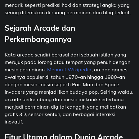
menarik seperti prediksi hoki dan strategi angka yang
sering ditemukan di ruang permainan dan blog terkait.
Sejarah Arcade dan
Perkembangannya
Kata arcade sendiri berasal dari sebuah istilah yang
merujuk pada lorong atau tempat yang penuh dengan
mesin permainan.
Menurut Wikipedia
, arcade games
awalnya populer di tahun 1970-an hingga 1980-an
dengan mesin-mesin seperti Pac-Man dan Space
Invaders yang menjadi ikon budaya pop. Seiring waktu,
arcade berkembang dari mesin mekanik sederhana
menjadi permainan digital canggih yang melibatkan
grafis 3D, sensor sentuh, dan berbagai interaksi
inovatif.
Fitur Utama dalam Dunia Arcade