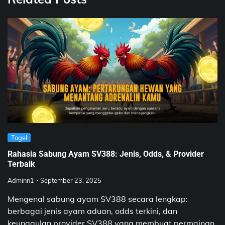
Togel
Rahasia Sabung Ayam SV388: Jenis, Odds, & Provider
Terbaik
Adminn1
September 23, 2025
Mengenal sabung ayam SV388 secara lengkap:
berbagai jenis ayam aduan, odds terkini, dan
keunggulan provider SV388 yang membuat permainan