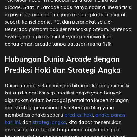
arcade. Saat ini, arcade tidak hanya hadir di mesin fisik
di pusat permainan tapi juga melalui platform digital
seperti konsol game, PC, dan perangkat seluler.
Beberapa platform populer mencakup Steam, Nintendo
Switch, dan aplikasi mobile yang menawarkan
pengalaman arcade tanpa batasan ruang fisik.
Hubungan Dunia Arcade dengan
Prediksi Hoki dan Strategi Angka
Dunia arcade, selain menjadi hiburan, kadang memiliki
kaitan dengan konsep prediksi angka yang banyak
digunakan dalam berbagai permainan keberuntungan
dan strategi permainan. Di beberapa blog yang
membahas angka seperti
prediksi hoki
,
angka panas
hari ini
, dan
strategi angka
, kita dapat menemukan
diskusi menarik terkait bagaimana angka dan pola
berperan dalam pengalaman arcade dan permainan