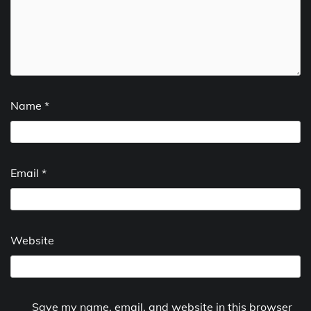
Name
*
Email
*
Website
Save my name, email, and website in this browser