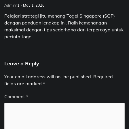
Adminn1
May 1, 2026
Pelajari strategi jitu menang Togel Singapore (SGP)
dengan panduan lengkap ini. Raih kemenangan
maksimal dengan tips sederhana dan terpercaya untuk
pecinta togel.
Leave a Reply
Your email address will not be published.
Required
fields are marked
*
Comment
*