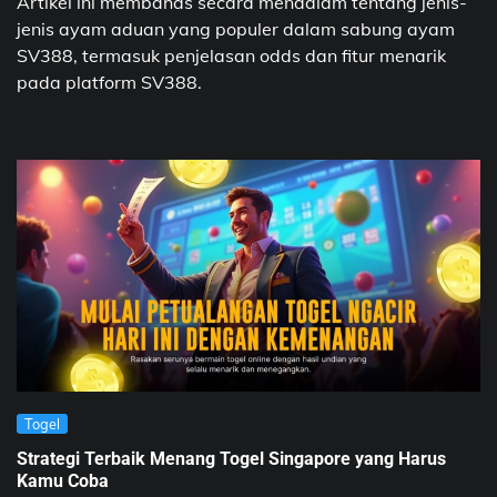
Artikel ini membahas secara mendalam tentang jenis-
jenis ayam aduan yang populer dalam sabung ayam
SV388, termasuk penjelasan odds dan fitur menarik
pada platform SV388.
Togel
Strategi Terbaik Menang Togel Singapore yang Harus
Kamu Coba