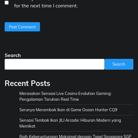
for the next time I comment.
Search
Search
Recent Posts
Merasakan Sensasi Live Casino Evolution Gaming:
Pengalaman Taruhan Real Time
Serunya Menembak Ikan di Game Ocean Hunter CQ9
Sensasi Tembak Ikan JILI Arcade: Hiburan Modern yang
Memikat
Raih Keberuntungan Maksimal dengan Togel Singapore SGP