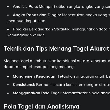
Analisis Pola:
Memperhatikan angka-angka yang serin
Angka Panas dan Dingin:
Menentukan angka yang ser
membuat keputusan.
Prediksi Berdasarkan Statistik:
Menggunakan data ha
kemungkinan keluar.
Teknik dan Tips Menang Togel Akurat
Menang togel membutuhkan kombinasi antara keberuntung
dapat memperbesar peluang menang:
Manajemen Keuangan:
Tetapkan anggaran untuk be
Konsistensi:
Bermain secara konsisten dengan strateg
Menggunakan Pola Togel:
Memanfaatkan pola angk
Pola Togel dan Analisisnya