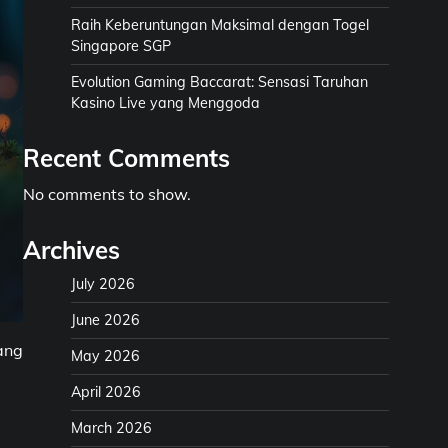
Raih Keberuntungan Maksimal dengan Togel
Singapore SGP
Evolution Gaming Baccarat: Sensasi Taruhan
Kasino Live yang Menggoda
Recent Comments
No comments to show.
Archives
July 2026
June 2026
ang
May 2026
April 2026
March 2026