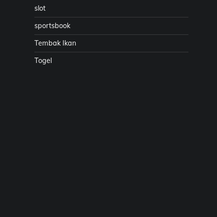
slot
sportsbook
Tembak Ikan
Togel