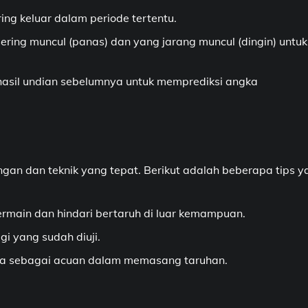
g keluar dalam periode tertentu.
ing muncul (panas) dan yang jarang muncul (dingin) untuk
sil undian sebelumnya untuk memprediksi angka
an dan teknik yang tepat. Berikut adalah beberapa tips y
rmain dan hindari bertaruh di luar kemampuan.
i yang sudah diuji.
a sebagai acuan dalam memasang taruhan.