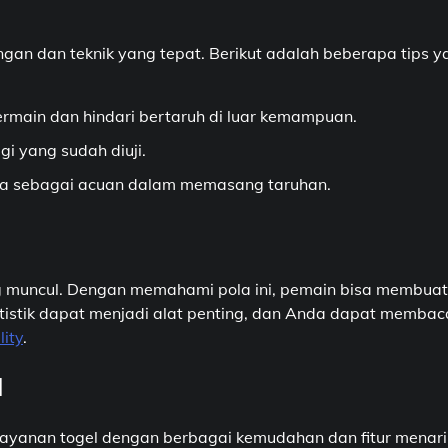
an dan teknik yang tepat. Berikut adalah beberapa tips y
rmain dan hindari bertaruh di luar kemampuan.
i yang sudah diuji.
a sebagai acuan dalam memasang taruhan.
 muncul. Dengan memahami pola ini, pemain bisa membuat
tatistik dapat menjadi alat penting, dan Anda dapat membac
ity
.
l
 layanan togel dengan berbagai kemudahan dan fitur menari