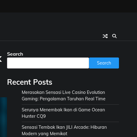
Search
k
Search
Recent Posts
Merasakan Sensasi Live Casino Evolution
Gaming: Pengalaman Taruhan Real Time
Serunya Menembak Ikan di Game Ocean
Hunter CQ9
Sensasi Tembak Ikan JILI Arcade: Hiburan
Modern yang Memikat