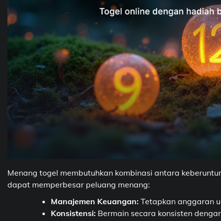
Menang togel membutuhkan kombinasi antara keberuntung
dapat memperbesar peluang menang:
Manajemen Keuangan:
Tetapkan anggaran un
Konsistensi:
Bermain secara konsisten dengan 