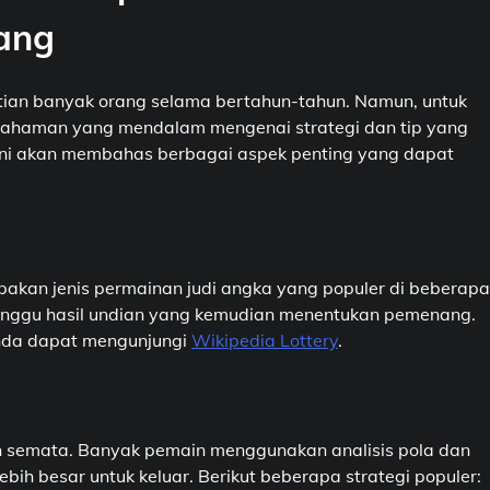
ang
tian banyak orang selama bertahun-tahun. Namun, untuk
mahaman yang mendalam mengenai strategi dan tip yang
 ini akan membahas berbagai aspek penting yang dapat
pakan jenis permainan judi angka yang populer di beberapa
unggu hasil undian yang kemudian menentukan pemenang.
 Anda dapat mengunjungi
Wikipedia Lottery
.
n semata. Banyak pemain menggunakan analisis pola dan
bih besar untuk keluar. Berikut beberapa strategi populer: