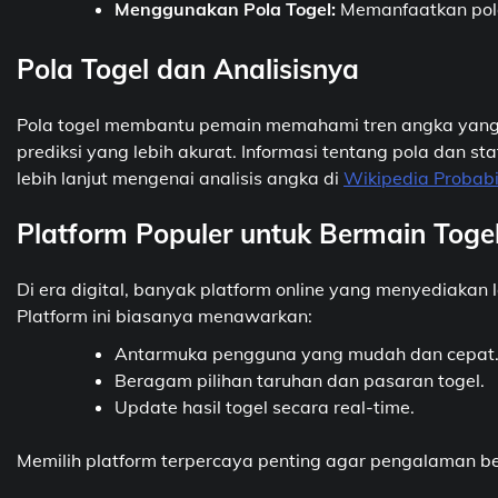
Menggunakan Pola Togel:
Memanfaatkan pol
Pola Togel dan Analisisnya
Pola togel membantu pemain memahami tren angka yang
prediksi yang lebih akurat. Informasi tentang pola dan s
lebih lanjut mengenai analisis angka di
Wikipedia Probabil
Platform Populer untuk Bermain Toge
Di era digital, banyak platform online yang menyediakan
Platform ini biasanya menawarkan:
Antarmuka pengguna yang mudah dan cepat
Beragam pilihan taruhan dan pasaran togel.
Update hasil togel secara real-time.
Memilih platform terpercaya penting agar pengalaman 