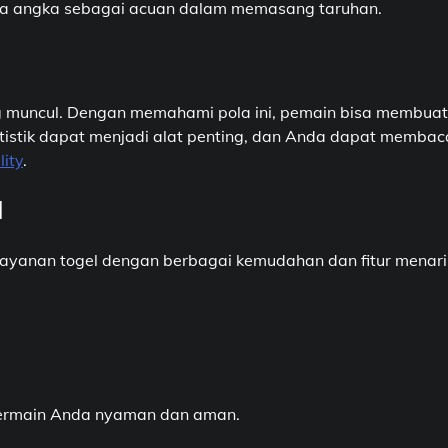
a angka sebagai acuan dalam memasang taruhan.
 muncul. Dengan memahami pola ini, pemain bisa membuat
tatistik dapat menjadi alat penting, dan Anda dapat membac
ity
.
l
 layanan togel dengan berbagai kemudahan dan fitur menari
.
bermain Anda nyaman dan aman.