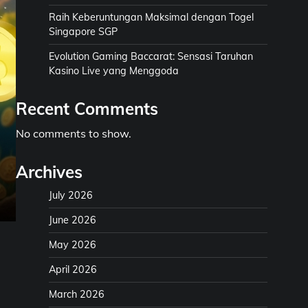
Raih Keberuntungan Maksimal dengan Togel
Singapore SGP
Evolution Gaming Baccarat: Sensasi Taruhan
Kasino Live yang Menggoda
Recent Comments
No comments to show.
Archives
July 2026
June 2026
May 2026
April 2026
March 2026