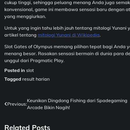
cukup tinggi, sehingga peluang menang Anda juga semaki
konvensional, game ini membawa sensasi baru dengan atu
yang menggiurkan.
Untuk yang ingin tahu lebih jauh tentang mitologi Yunan
artikel tentang
mitologi Yunani di Wikipedia
.
Slot Gates of Olympus memang pilihan tepat bagi Anda y
menang besar. Rasakan sensasi bermain di dunia para d
unggul dari Pragmatic Play.
Posted in
slot
Tagged
result harian
Post
Keunikan Dingdong Fishing dari Spadegaming
Previous:
Arcade Bikin Nagih!
navigation
Related Posts