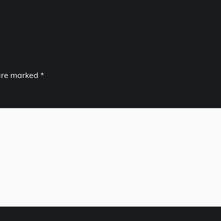
 are marked
*