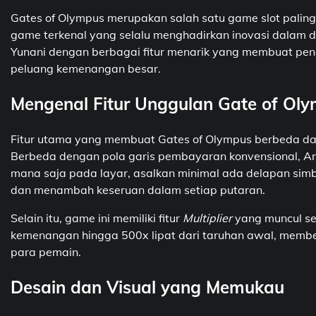
Gates of Olympus merupakan salah satu game slot paling
game terkenal yang selalu menghadirkan inovasi dalam du
Yunani dengan berbagai fitur menarik yang membuat pe
peluang kemenangan besar.
Mengenal Fitur Unggulan Gate of Ol
Fitur utama yang membuat Gates of Olympus berbeda dar
Berbeda dengan pola garis pembayaran konvensional, A
mana saja pada layar, asalkan minimal ada delapan simb
dan menambah keseruan dalam setiap putaran.
Selain itu, game ini memiliki fitur
Multiplier
yang muncul sec
kemenangan hingga 500x lipat dari taruhan awal, memb
para pemain.
Desain dan Visual yang Memukau