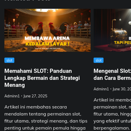
slot
slot
Memahami SLOT: Panduan
Mengenal Slot
Lengkap Bermain dan Strategi
dan Cara Berma
Menang
Adminn1
June 30, 2
Adminn1
June 27, 2025
Artikel ini memb
Artikel ini membahas secara
permainan slot, 
mendalam tentang permainan slot,
fitur utama, hing
fitur utama, strategi menang, dan tips
yang efektif unt
penting untuk pemain pemula hingga
berpengalaman.