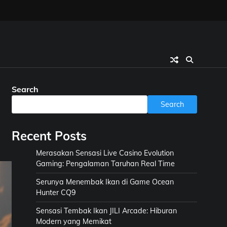
Search
Search
Recent Posts
Merasakan Sensasi Live Casino Evolution
Gaming: Pengalaman Taruhan Real Time
Serunya Menembak Ikan di Game Ocean
Hunter CQ9
Sensasi Tembak Ikan JILI Arcade: Hiburan
Modern yang Memikat