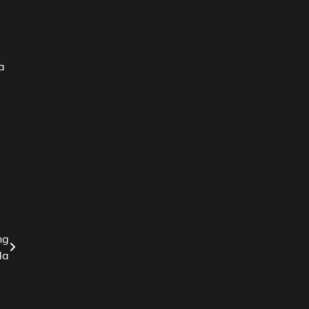
a
ng
da