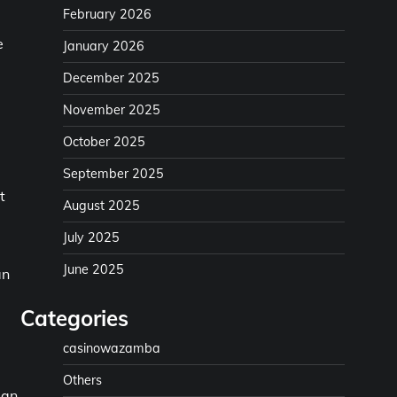
February 2026
e
January 2026
December 2025
November 2025
October 2025
September 2025
t
August 2025
July 2025
June 2025
an
Categories
casinowazamba
Others
gan