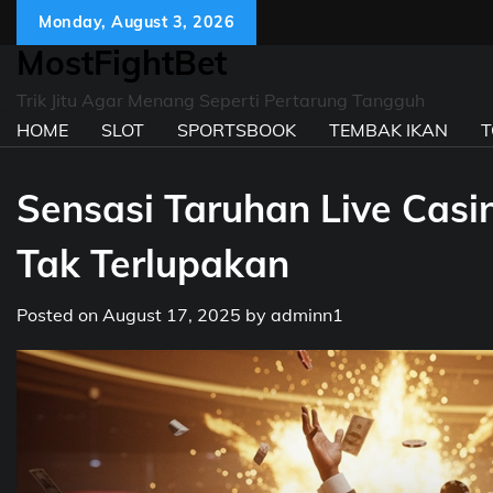
Skip
Monday, August 3, 2026
to
MostFightBet
content
Trik Jitu Agar Menang Seperti Pertarung Tangguh
HOME
SLOT
SPORTSBOOK
TEMBAK IKAN
T
Sensasi Taruhan Live Casi
Tak Terlupakan
Posted on
August 17, 2025
by
adminn1