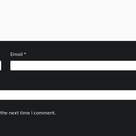
Email
*
 the next time I comment.