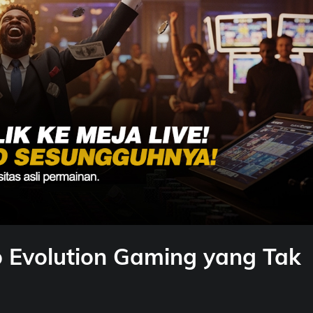
o Evolution Gaming yang Tak