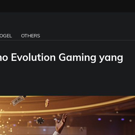
OGEL
OTHERS
no Evolution Gaming yang