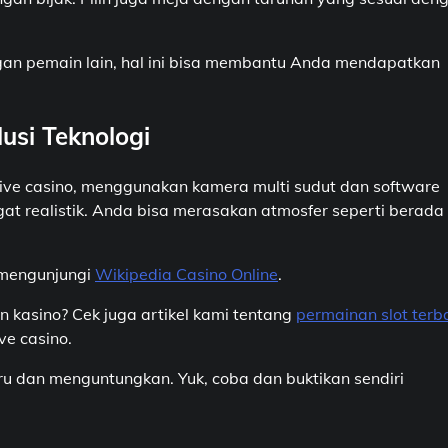
ngan pemain lain, hal ini bisa membantu Anda mendapatkan
usi Teknologi
 live casino, menggunakan kamera multi sudut dan software
t realistik. Anda bisa merasakan atmosfer seperti berada 
a mengunjungi
Wikipedia Casino Online
.
 kasino? Cek juga artikel kami tentang
permainan slot terb
ive casino.
ru dan menguntungkan. Yuk, coba dan buktikan sendiri