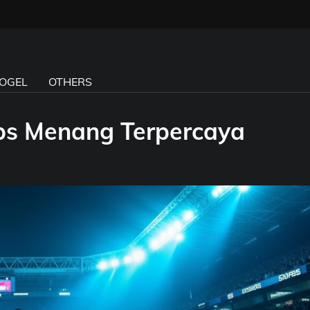
OGEL
OTHERS
ips Menang Terpercaya