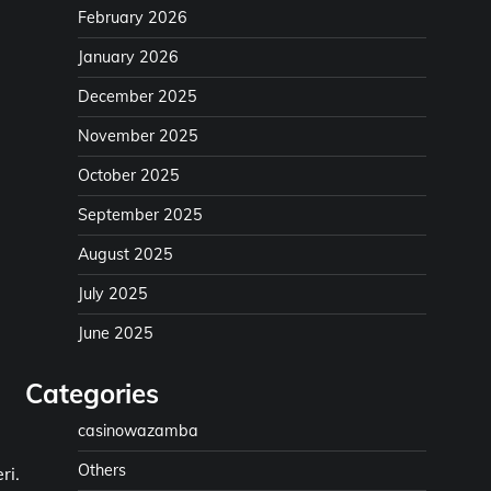
February 2026
January 2026
December 2025
November 2025
October 2025
September 2025
August 2025
July 2025
June 2025
Categories
casinowazamba
Others
ri.