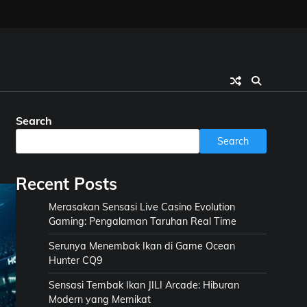
Search
Search
Recent Posts
Merasakan Sensasi Live Casino Evolution
Gaming: Pengalaman Taruhan Real Time
Serunya Menembak Ikan di Game Ocean
Hunter CQ9
Sensasi Tembak Ikan JILI Arcade: Hiburan
Modern yang Memikat