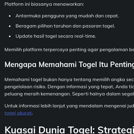
Platform ini biasanya menawarkan:
Antarmuka pengguna yang mudah dan cepat.
Beragam pilihan taruhan dan pasaran togel.
Update hasil togel secara real-time.
Memilih platform terpercaya penting agar pengalaman 
Mengapa Memahami Togel Itu Pentin
Memahami togel bukan hanya tentang memilih angka secara
pengelolaan risiko. Dengan informasi yang tepat, Anda t
peluang meraih kemenangan. Seperti halnya dalam segala 
Untuk informasi lebih lanjut yang mendalam mengenai jud
togel akurat
.
Kuasai Dunia Togel: Strate