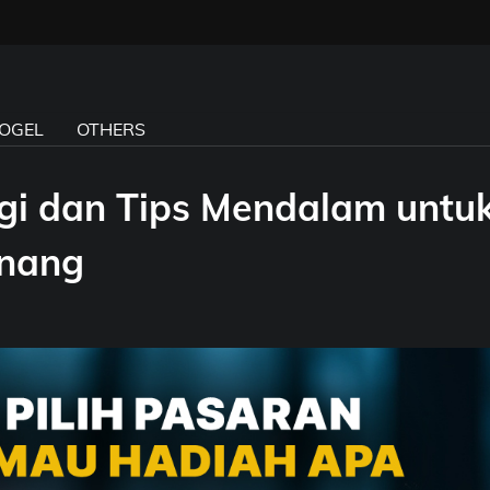
OGEL
OTHERS
egi dan Tips Mendalam untu
enang