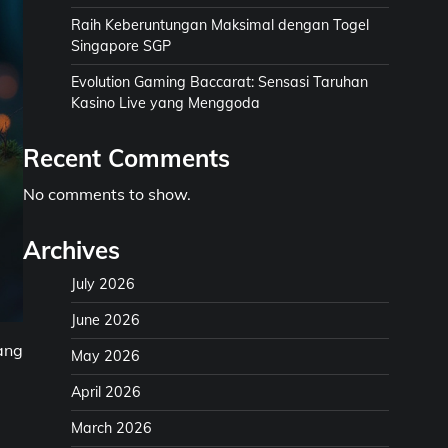
Raih Keberuntungan Maksimal dengan Togel
Singapore SGP
Evolution Gaming Baccarat: Sensasi Taruhan
Kasino Live yang Menggoda
Recent Comments
No comments to show.
Archives
July 2026
June 2026
ang
May 2026
April 2026
March 2026