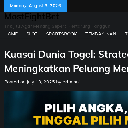
Skip
Monday, August 3, 2026
to
MostFightBet
content
Trik Jitu Agar Menang Seperti Pertarung Tangguh
HOME
SLOT
SPORTSBOOK
TEMBAK IKAN
T
Kuasai Dunia Togel: Strat
Meningkatkan Peluang M
Posted on
July 13, 2025
by
adminn1