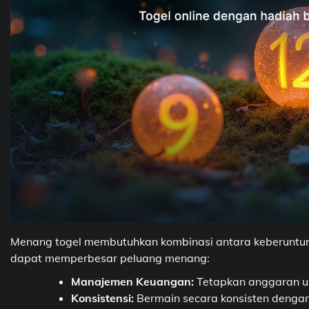
Menang togel membutuhkan kombinasi antara keberuntung
dapat memperbesar peluang menang:
Manajemen Keuangan:
Tetapkan anggaran un
Konsistensi:
Bermain secara konsisten dengan 