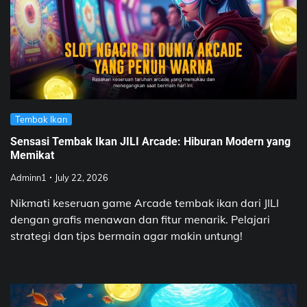
Tembak Ikan
Sensasi Tembak Ikan JILI Arcade: Hiburan Modern yang
Memikat
Adminn1
July 22, 2026
Nikmati keseruan game Arcade tembak ikan dari JILI
dengan grafis menawan dan fitur menarik. Pelajari
strategi dan tips bermain agar makin untung!