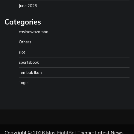
June 2025
Categories
casinowazamba
Others
slot
sportsbook
Tembak Ikan
Togel
Copyright © 2026
MostFightBet
Theme: Latest News