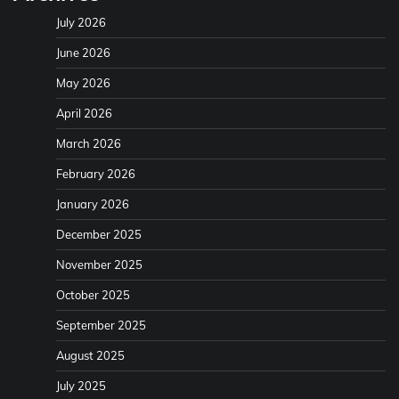
July 2026
June 2026
May 2026
April 2026
March 2026
February 2026
January 2026
December 2025
November 2025
October 2025
September 2025
August 2025
July 2025