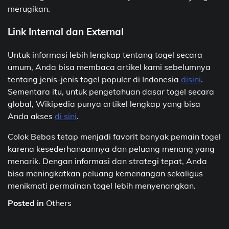
merugikan.
Link Internal dan External
Untuk informasi lebih lengkap tentang togel secara
umum, Anda bisa membaca artikel kami sebelumnya
tentang jenis-jenis togel populer di Indonesia
disini
.
Sementara itu, untuk pengetahuan dasar togel secara
global, Wikipedia punya artikel lengkap yang bisa
Anda akses
di sini
.
Colok Bebas tetap menjadi favorit banyak pemain togel
karena kesederhanaannya dan peluang menang yang
menarik. Dengan informasi dan strategi tepat, Anda
bisa meningkatkan peluang kemenangan sekaligus
menikmati permainan togel lebih menyenangkan.
Posted in
Others