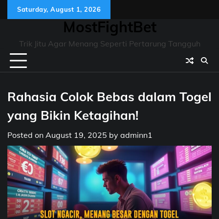
Skip
Saturday, August 1, 2026
to
MostFightBet
content
Trik Jitu Agar Menang Seperti Pertarung Tangguh
Rahasia Colok Bebas dalam Togel
yang Bikin Ketagihan!
Posted on
August 19, 2025
by
adminn1