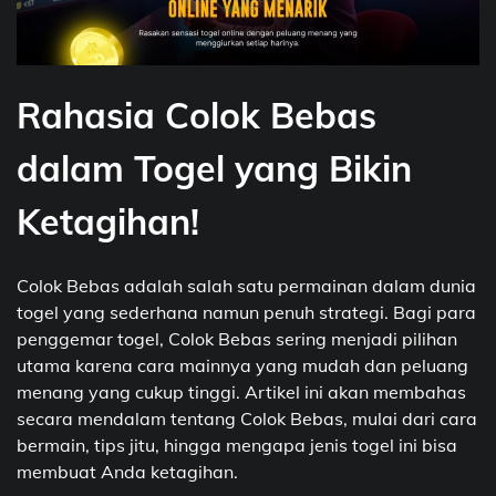
Rahasia Colok Bebas
dalam Togel yang Bikin
Ketagihan!
Colok Bebas adalah salah satu permainan dalam dunia
togel yang sederhana namun penuh strategi. Bagi para
penggemar togel, Colok Bebas sering menjadi pilihan
utama karena cara mainnya yang mudah dan peluang
menang yang cukup tinggi. Artikel ini akan membahas
secara mendalam tentang Colok Bebas, mulai dari cara
bermain, tips jitu, hingga mengapa jenis togel ini bisa
membuat Anda ketagihan.